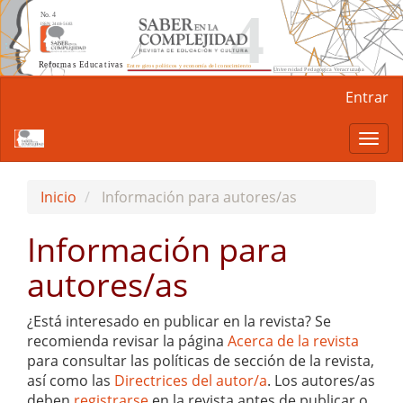
Navegación
Entrar
principal
Contenido
Togg
principal
navi
Barra
lateral
Inicio
Información para autores/as
Información para
autores/as
¿Está interesado en publicar en la revista? Se
recomienda revisar la página
Acerca de la revista
para consultar las políticas de sección de la revista,
así como las
Directrices del autor/a
. Los autores/as
deben
registrarse
en la revista antes de publicar o,