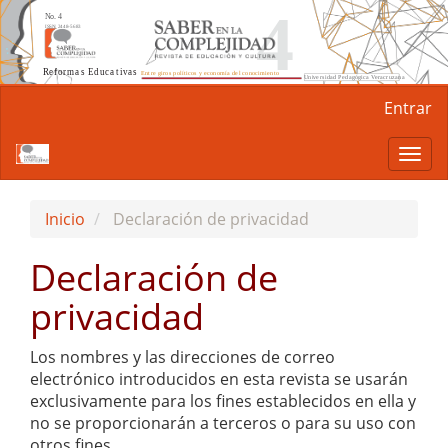
Navegación
Entrar
principal
Contenido
Togg
principal
navi
Barra
lateral
Inicio
Declaración de privacidad
Declaración de
privacidad
Los nombres y las direcciones de correo
electrónico introducidos en esta revista se usarán
exclusivamente para los fines establecidos en ella y
no se proporcionarán a terceros o para su uso con
otros fines.