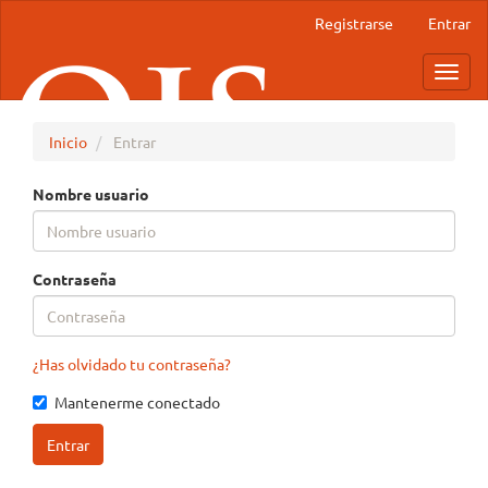
Navegación
Registrarse
Entrar
principal
Contenido
Toggl
principal
navig
Barra
lateral
Inicio
Entrar
Nombre usuario
Contraseña
¿Has olvidado tu contraseña?
Mantenerme conectado
Entrar