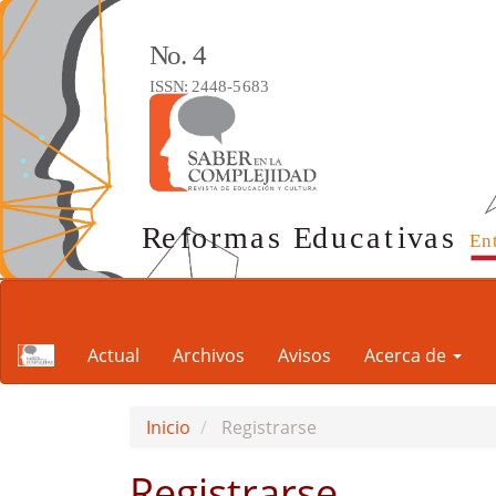
Navegación
principal
Contenido
Actual
Archivos
Avisos
Acerca de
principal
Barra
lateral
Inicio
Registrarse
Registrarse