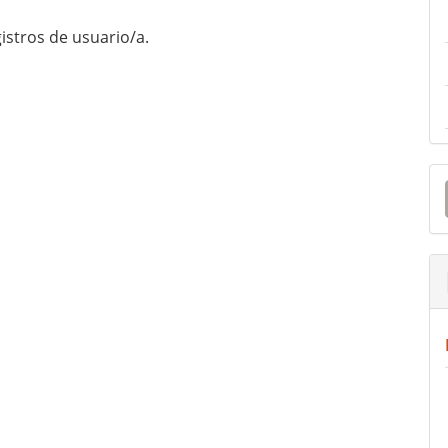
istros de usuario/a.
E
u
a