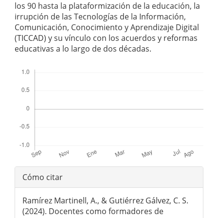
los 90 hasta la plataformización de la educación, la
irrupción de las Tecnologías de la Información,
Comunicación, Conocimiento y Aprendizaje Digital
(TICCAD) y su vínculo con los acuerdos y reformas
educativas a lo largo de dos décadas.
##plugins.themes.bootstrap3.displayStats.downloads##
Detalles
Cómo citar
del
Ramírez Martinell, A., & Gutiérrez Gálvez, C. S.
artículo
(2024). Docentes como formadores de