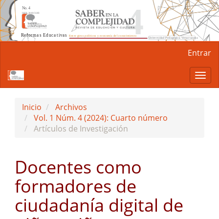
Navegación
Entrar
principal
Contenido
Togg
principal
navi
Barra
lateral
Inicio
Archivos
Vol. 1 Núm. 4 (2024): Cuarto número
Artículos de Investigación
Docentes como
formadores de
ciudadanía digital de