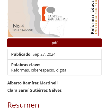
pdf
Publicado:
Sep 27, 2024
Palabras clave:
Reformas, ciberespacio, digital
Contenido
Alberto Ramírez Martinell
principal
Clara Saraí Gutiérrez Gálvez
del
Resumen
artículo