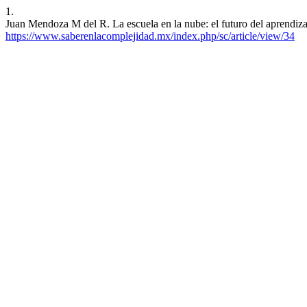
1.
Juan Mendoza M del R. La escuela en la nube: el futuro del aprendizaj
https://www.saberenlacomplejidad.mx/index.php/sc/article/view/34