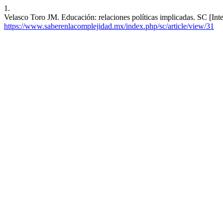
1.
Velasco Toro JM. Educación: relaciones políticas implicadas. SC [Inte
https://www.saberenlacomplejidad.mx/index.php/sc/article/view/31